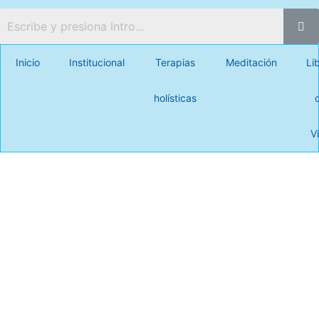
Inicio
Institucional
Terapias
Meditación
Li
holísticas
V