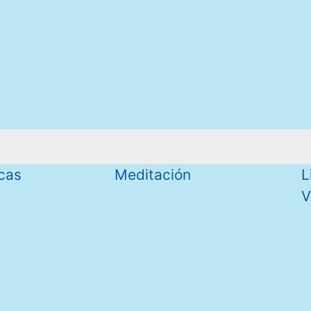
icas
Meditación
L
V