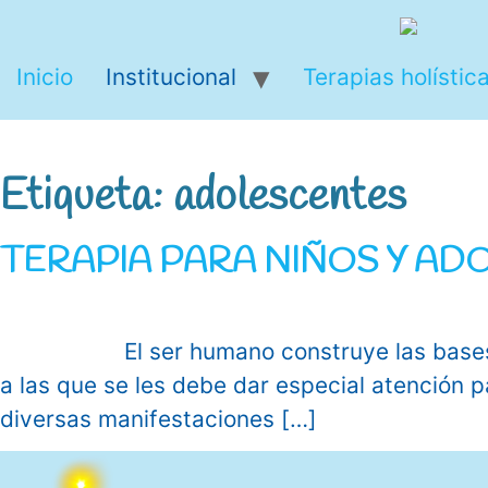
Ir
al
Inicio
Institucional
Terapias holístic
contenido
Etiqueta:
adolescentes
TERAPIA PARA NIÑOS Y A
El ser humano construye las bases de su p
a las que se les debe dar especial atención p
diversas manifestaciones […]