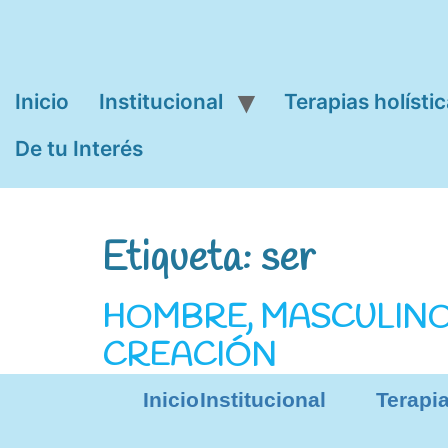
Inicio
Institucional
Terapias holísti
De tu Interés
Etiqueta:
ser
HOMBRE, MASCULINO,
CREACIÓN
Inicio
Institucional
Terapia
Los hombres, masculinos, necesitan