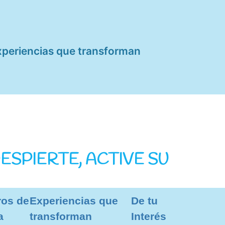
xperiencias que transforman
SPIERTE, ACTIVE SU
ros de
Experiencias que
De tu
a
transforman
Interés
 la creación, que los lleva a ser