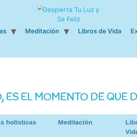
cas
Meditación
Libros de Vida
E
 ES EL MOMENTO DE QUE DE
s holísticas
Meditación
Lib
Vid
 despertar en sus códigos genéticos la Luz de