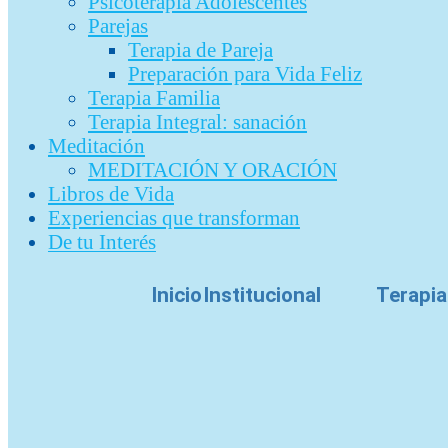
Psicoterapia Adolescentes
Parejas
Terapia de Pareja
Preparación para Vida Feliz
Terapia Familia
Terapia Integral: sanación
Meditación
MEDITACIÓN Y ORACIÓN
Libros de Vida
Experiencias que transforman
De tu Interés
Inicio
Institucional
Terapia
Etiqueta:
sin miedo
PASOS PARA SER MUY FELIZ