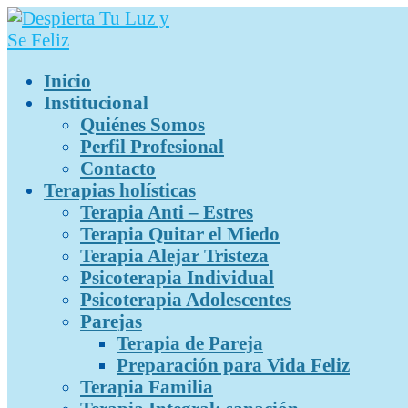
Inicio
Institucional
Quiénes Somos
Perfil Profesional
Contacto
Terapias holísticas
Terapia Anti – Estres
Terapia Quitar el Miedo
Terapia Alejar Tristeza
Psicoterapia Individual
Psicoterapia Adolescentes
Parejas
Terapia de Pareja
Preparación para Vida Feliz
Terapia Familia