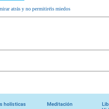
mirar atrás y no permitiréis miedos
rá publicada.
Los campos obligatorios están marcado
s holísticas
Meditación
Lib