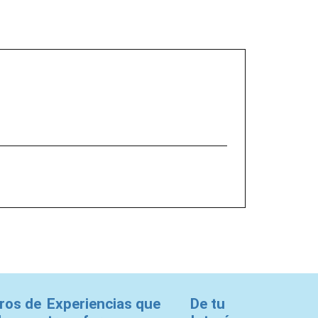
s con
*
ros de
Experiencias que
De tu