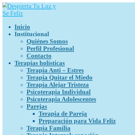
Inicio
Institucional
Quiénes Somos
Perfil Profesional
Contacto
Terapias holísticas
Terapia Anti – Estres
Terapia Quitar el Miedo
Terapia Alejar Tristeza
Psicoterapia Individual
Psicoterapia Adolescentes
Parejas
Terapia de Pareja
Preparación para Vida Feliz
Terapia Familia