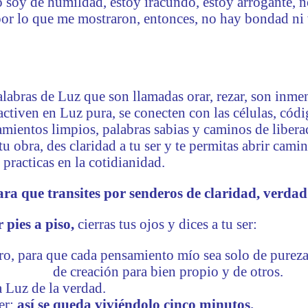
o soy de humildad, estoy iracundo, estoy arrogante, n
 por lo que me mostraron, entonces, no hay bondad ni 
alabras de Luz que son llamadas orar, rezar, son inm
 activen en Luz pura, se conecten con las células, códig
ientos limpios, palabras sabias y caminos de liberaci
tu obra, des claridad a tu ser y te permitas abrir cami
practicas en la cotidianidad.
para que transites por senderos de claridad, verdad
 pies a piso,
cierras tus ojos y dices a tu ser:
o, para que cada pensamiento mío sea solo de pureza q
de creación para bien propio y de otros.
a Luz de la verdad.
er;
así se queda viviéndolo cinco minutos.