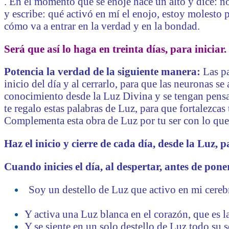
. En el momento que se enoje hace un alto y dice: n
y escribe: qué activó en mí el enojo, estoy molesto
cómo va a entrar en la verdad y en la bondad.
Será que así lo haga en treinta días, para iniciar.
Potencia la verdad de la siguiente manera:
Las p
inicio del día y al cerrarlo, para que las neuronas se
conocimiento desde la Luz Divina y se tengan pensam
te regalo estas palabras de Luz, para que fortalezcas 
Complementa esta obra de Luz por tu ser con lo que 
Haz el inicio y cierre de cada día, desde la Luz, 
Cuando inicies el día, al despertar, antes de poner
Soy un destello de Luz que activo en mi cerebr
Y activa una Luz blanca en el corazón, que es l
Y se siente en un solo destello de Luz todo su s