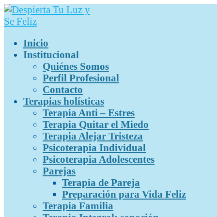
Inicio
Institucional
Quiénes Somos
Perfil Profesional
Contacto
Terapias holísticas
Terapia Anti – Estres
Terapia Quitar el Miedo
Terapia Alejar Tristeza
Psicoterapia Individual
Psicoterapia Adolescentes
Parejas
Terapia de Pareja
Preparación para Vida Feliz
Terapia Familia